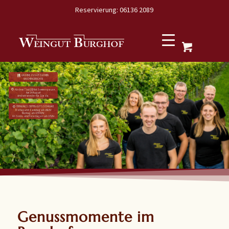
Reservierung: 06136 2089
UNSERE ZUSÄTZLICHEN
WOCHENGERICHTE
Ab dem 7. Juli 2026 ist Sommerpause.
Am 14. August
sind wir wieder für Sie da.
ÖFFNUNGSZEITEN GUTSSCHÄNKE
Freitag und Samstag ab 18 Uhr
Montag ab 17:30 Uhr
An Sonn- und Feiertagen ab 17 Uhr
Genussmomente im