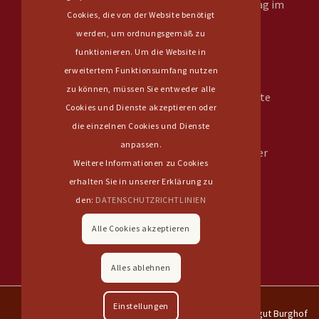
– jeden ersten Samstag im
Cookies, die von der Website benötigt
Monat
werden, um ordnungsgemäß zu
– von 9 bis 13 Uhr
funktionieren. Um die Website in
– 10% Rabatt auf das
erweitertem Funktionsumfang nutzen
Weinsortiment
zu können, müssen Sie entweder alle
– wechselnde Angebote
Cookies und Dienste akzeptieren oder
––––––––––––––––––
die einzelnen Cookies und Dienste
nächster Termin
anpassen.
Samstag 5. September
Weitere Informationen zu Cookies
2026
erhalten Sie in unserer Erklärung zu
den:
DATENSCHUTZRICHTLINIEN
Alle Cookies akzeptieren
Alles ablehnen
Einstellungen
© 2026 Copyright - Weingut Burghof