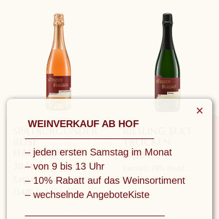
×
WEINVERKAUF AB HOF
SPÄTBURGUNDER
RIESLING SEKT
––––––––––––––––––––––––
ROSÉ
TROCKEN
– jeden ersten Samstag im Monat
HALBTROCKEN
10,50
€
10,50
€
– von 9 bis 13 Uhr
Enthält 19% MwSt.
Enthält 19% MwSt.
– 10% Rabatt auf das Weinsortiment
(
14,00
€
/ 1 Liter)
(
14,00
€
/ 1 Liter)
– wechselnde AngeboteKiste
––––––––––––––––––––––––––