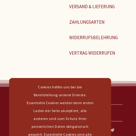
VERSAND & LIEFERUNG
ZAHLUNGSARTEN
WIDERRUFSBELEHRUNG
VERTRAG WIDERRUFEN
Cookies helfen uns bei der
Bereitstellung unserer Dienste.
Essentielle Cookies werden beim ersten
WICHTIGE
Laden der Seite akzeptiert, alle
INFORMATIONEN
anderen sind zum Schutz Ihrer
persönlichen Daten obligatorisch
WEINVERKAUF AB HOF
gesperrt. Essentielle Cookies sind alle