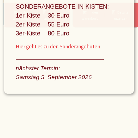
SONDERANGEBOTE IN KISTEN:
In den
Details
In den
Details
1er-Kiste 30 Euro
Warenkorb
anzeigen
Warenkorb
anzeigen
2er-Kiste 55 Euro
3er-Kiste 80 Euro
Hier geht es zu den Sonderangeboten
––––––––––––––––––––––––––
nächster Termin:
Samstag 5. September
2026