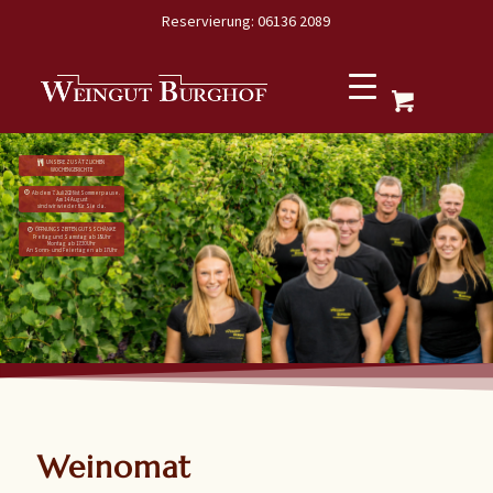
Reservierung: 06136 2089
UNSERE ZUSÄTZLICHEN
WOCHENGERICHTE
Ab dem 7. Juli 2026 ist Sommerpause.
Am 14. August
sind wir wieder für Sie da.
ÖFFNUNGSZEITEN GUTSSCHÄNKE
Freitag und Samstag ab 18 Uhr
Montag ab 17:30 Uhr
An Sonn- und Feiertagen ab 17 Uhr
Weinomat