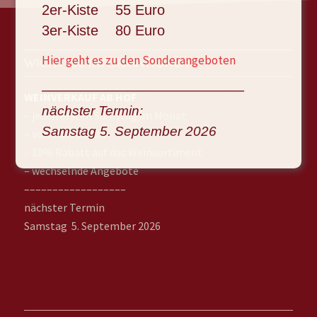
2er-Kiste 55 Euro
3er-Kiste 80 Euro
Hier geht es zu den Sonderangeboten
WICHTIGE INFORMATIONEN
––––––––––––––––––––––––––
WEINVERKAUF AB HOF
nächster Termin:
– jeden ersten Samstag im Monat
Samstag 5. September
2026
– von 9 bis 13 Uhr
– 10% Rabatt auf das Weinsortiment
– wechselnde Angebote
––––––––––––––––––
nächster Termin
Samstag 5. September 2026