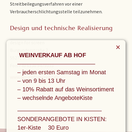
Streitbeilegungsverfahren vor einer
Verbraucherschlichtungsstelle teilzunehmen.
Design und technische Realisierung
design for screen
×
Burgunderstraße 2
WEINVERKAUF AB HOF
55271 Stadecken-Elsheim
––––––––––––––––––––––––
Fon +49 6130 9479333
– jeden ersten Samstag im Monat
www.designforscreen.de
– von 9 bis 13 Uhr
– 10% Rabatt auf das Weinsortiment
– wechselnde AngeboteKiste
––––––––––––––––––––––––––
SONDERANGEBOTE IN KISTEN:
1er-Kiste 30 Euro