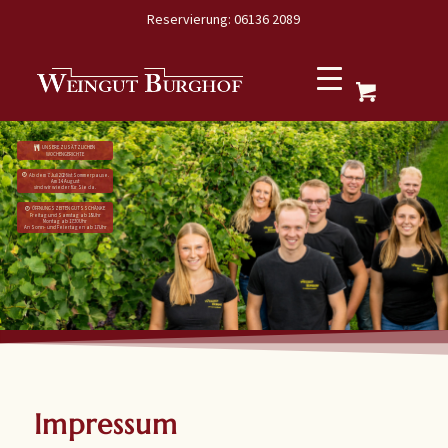
Reservierung: 06136 2089
UNSERE ZUSÄTZLICHEN
WOCHENGERICHTE
Ab dem 7. Juli 2026 ist Sommerpause.
Am 14. August
sind wir wieder für Sie da.
ÖFFNUNGSZEITEN GUTSSCHÄNKE
Freitag und Samstag ab 18 Uhr
Montag ab 17:30 Uhr
An Sonn- und Feiertagen ab 17 Uhr
Impressum