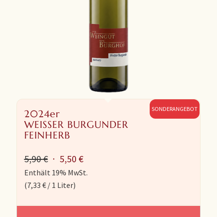
SONDERANGEBOT
2024er
WEISSER BURGUNDER
FEINHERB
Ursprünglicher
Aktueller
5,90
€
5,50
€
Preis
Preis
Enthält 19% MwSt.
(
7,33
€
/ 1 Liter)
war:
ist:
5,90 €
5,50 €.