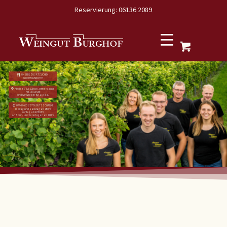
Reservierung: 06136 2089
UNSERE ZUSÄTZLICHEN
WOCHENGERICHTE
Ab dem 7. Juli 2026 ist Sommerpause.
Am 14. August
sind wir wieder für Sie da.
ÖFFNUNGSZEITEN GUTSSCHÄNKE
Freitag und Samstag ab 18 Uhr
Montag ab 17:30 Uhr
An Sonn- und Feiertagen ab 17 Uhr