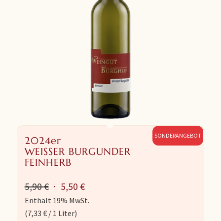
SONDERANGEBOT
2024er
WEISSER BURGUNDER
FEINHERB
Ursprünglicher
Aktueller
5,90
€
5,50
€
Preis
Preis
Enthält 19% MwSt.
(
7,33
€
/ 1 Liter)
war:
ist: