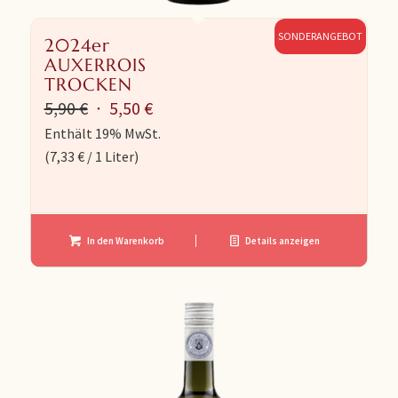
SONDERANGEBOT
2024er
AUXERROIS
TROCKEN
Ursprünglicher
Aktueller
5,90
€
5,50
€
Preis
Preis
Enthält 19% MwSt.
(
7,33
€
/ 1 Liter)
war:
ist:
5,90 €
5,50 €.
In den Warenkorb
Details anzeigen