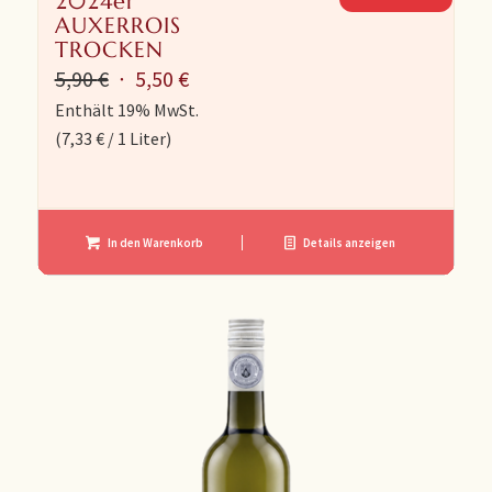
2024er
AUXERROIS
TROCKEN
Ursprünglicher
Aktueller
5,90
€
5,50
€
Preis
Preis
Enthält 19% MwSt.
(
7,33
€
/ 1 Liter)
war:
ist:
5,90 €
5,50 €.
In den Warenkorb
Details anzeigen