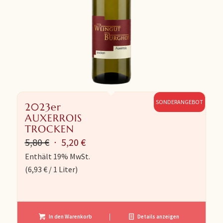
SONDERANGEBOT
2023er
AUXERROIS
TROCKEN
Ursprünglicher
Aktueller
5,80
€
5,20
€
Preis
Preis
Enthält 19% MwSt.
(
6,93
€
/ 1 Liter)
war:
ist:
5,80 €
5,20 €.
In den Warenkorb
Details anzeigen