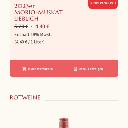
SONDERANGEBOT
2023er
MORIO-MUSKAT
LIEBLICH
Ursprünglicher
Aktueller
5,20
€
4,40
€
Preis
Preis
Enthält 19% MwSt.
(
4,40
€
/ 1 Liter)
war:
ist:
5,20 €
4,40 €.
In den Warenkorb
Details anzeigen
ROTWEINE