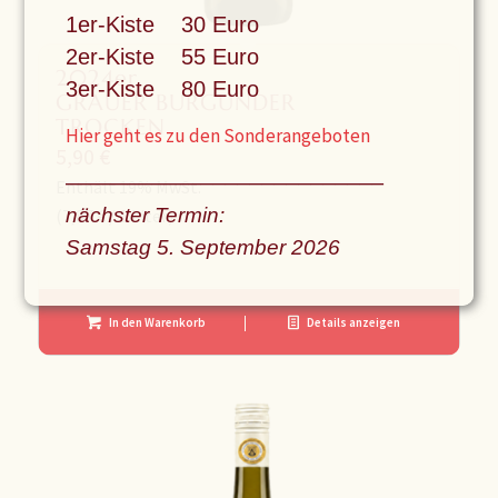
1er-Kiste 30 Euro
2er-Kiste 55 Euro
2024er
3er-Kiste 80 Euro
GRAUER BURGUNDER
TROCKEN
Hier geht es zu den Sonderangeboten
5,90
€
––––––––––––––––––––––––––
Enthält 19% MwSt.
nächster Termin:
(
7,87
€
/ 1 Liter)
Samstag 5. September
2026
In den Warenkorb
Details anzeigen