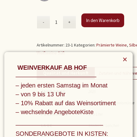
In den Warenkorb
Artikelnummer:
23-1
Kategorien:
Prämierte Weine
,
Sil
Weißweine Süß
×
WEINVERKAUF AB HOF
Qualität und Herkunft
Zutaten und Nährw
––––––––––––––––––––––––
– jeden ersten Samstag im Monat
JAHRGANG
2025
– von 9 bis 13 Uhr
– 10% Rabatt auf das Weinsortiment
PRÄMIERUNG
Silberne Kammerpreismünze
– wechselnde AngeboteKiste
FÜLLMENGE
0,75 Liter
––––––––––––––––––––––––––
LAGE
Stadecker Lenchen
SONDERANGEBOTE IN KISTEN:
REGION
Rheinhessen