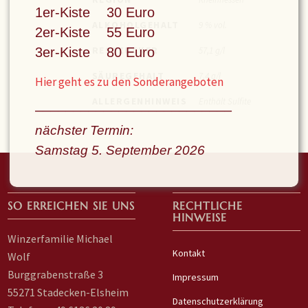
1er-Kiste 30 Euro
ALKOHOLGEHALT
9 % vol.
2er-Kiste 55 Euro
RESTZUCKER
57,1 g/l
3er-Kiste 80 Euro
SÄUREGEHALT
7,4 g/l
Hier geht es zu den Sonderangeboten
ALLERGENHINWEIS
Enthält Sulfite
––––––––––––––––––––––––––
nächster Termin:
Samstag 5. September
2026
SO ERREICHEN SIE UNS
RECHTLICHE
HINWEISE
Winzerfamilie Michael
Kontakt
Wolf
Burggrabenstraße 3
Impressum
55271 Stadecken-Elsheim
Datenschutzerklärung