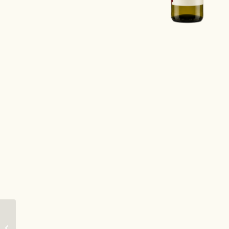
2023er
AUXERROIS