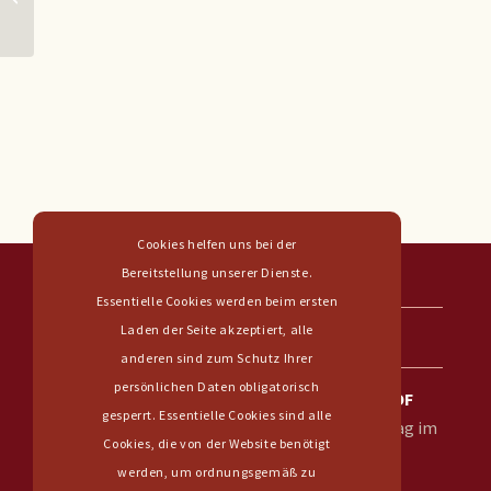
TROCKEN
Cookies helfen uns bei der
Bereitstellung unserer Dienste.
Essentielle Cookies werden beim ersten
WICHTIGE
Laden der Seite akzeptiert, alle
INFORMATIONEN
anderen sind zum Schutz Ihrer
persönlichen Daten obligatorisch
WEINVERKAUF AB HOF
gesperrt. Essentielle Cookies sind alle
– jeden ersten Samstag im
Cookies, die von der Website benötigt
Monat
werden, um ordnungsgemäß zu
– von 9 bis 13 Uhr