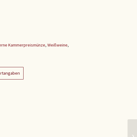
berne Kammerpreismünze
,
Weißweine
,
ertangaben